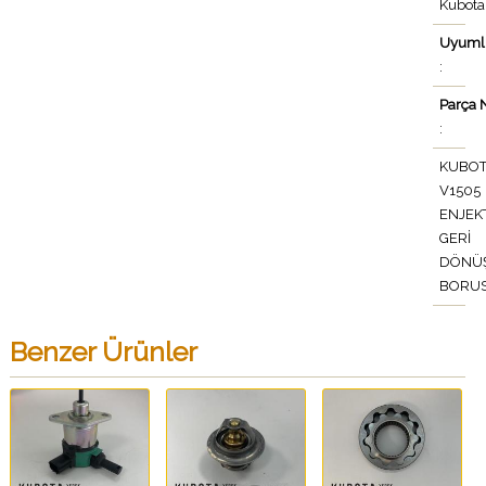
Kubota
Uyuml
:
Parça 
:
KUBO
V1505
ENJEK
GERİ
DÖNÜ
BORU
Benzer Ürünler