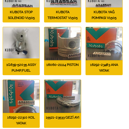
KUBOTA STOP
KUBOTA
KUBOTA YAĞ
SOLENOID V1505
TERMOSTAT V1505
POMPASI V1505
1G639-52035 ASSY
16060-21114 PISTON
16292-23483 ANA
PUMP,FUEL
YATAK
16292-22310 KOL
15521-23533 GEZİ AYI
YATAK