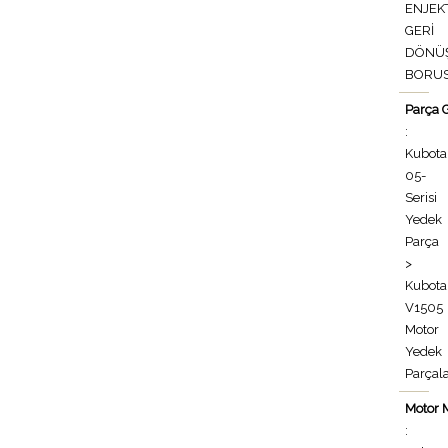
ENJEK
GERİ
DÖNÜ
BORU
Parça 
:
Kubota
05-
Serisi
Yedek
Parça
>
Kubota
V1505
Motor
Yedek
Parçala
Motor 
: