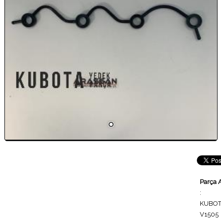
Parça 
:
KUBO
V1505